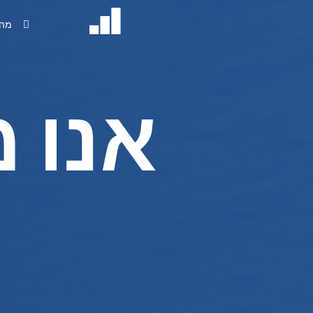
מה 
אנו 